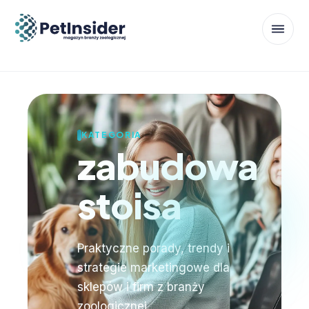
KATEGORIA
zabudowa
stoisa
Praktyczne porady, trendy i
strategie marketingowe dla
sklepów i firm z branży
zoologicznej.