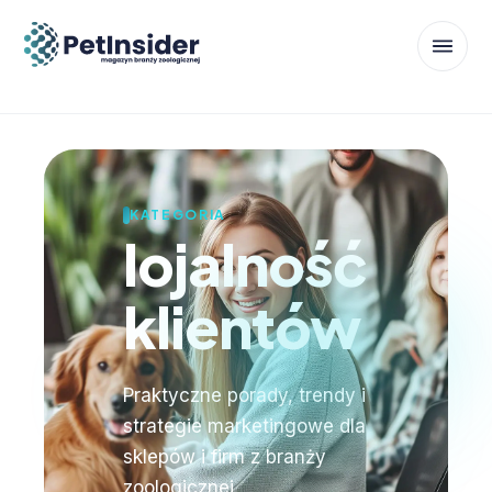
KATEGORIA
lojalność
klientów
Praktyczne porady, trendy i
strategie marketingowe dla
sklepów i firm z branży
zoologicznej.