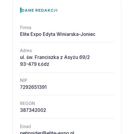
DANE REDAKCJI
Firma
Elite Expo Edyta Winiarska-Joniec
Adres
ul. św. Franciszka z Asyżu 69/2
93-479 Łódź
NIP
7292651391
REGON
387342002
Email
petinsider@elite-expo.pl