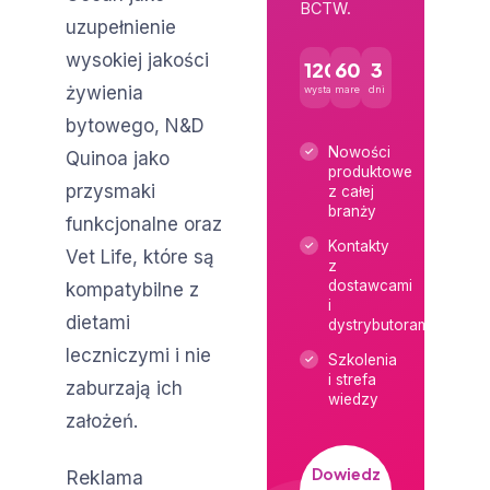
BCTW.
uzupełnienie
wysokiej jakości
120+
600+
3
żywienia
wystawców
marek
dni
bytowego, N&D
Nowości
Quinoa jako
produktowe
przysmaki
z całej
branży
funkcjonalne oraz
Kontakty
Vet Life, które są
z
dostawcami
kompatybilne z
i
dietami
dystrybutorami
leczniczymi i nie
Szkolenia
i strefa
zaburzają ich
wiedzy
założeń.
Dowiedz
Reklama