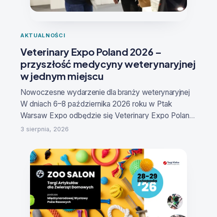
AKTUALNOŚCI
Veterinary Expo Poland 2026 –
przyszłość medycyny weterynaryjnej
w jednym miejscu
Nowoczesne wydarzenie dla branży weterynaryjne
j
W dniach
6–8 października 2026 roku
w Ptak
Warsaw Expo odbędzie się
Veterinary Expo Poland
– Targi Produktów i Innowacji dla Medycyny
3 sierpnia, 2026
Weterynaryjnej
. To specjalistyczne wydarzenie
stworzone z myślą o lekarzach weterynarii,
właścicielach klinik i gabinetów, technikach
weterynaryjnych, hodowcach, producentach,
dystrybutorach oraz firmach rozwijających
nowoczesne rozwiązania dla sektora animal
health.
Reklama