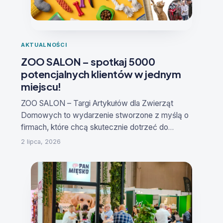
AKTUALNOŚCI
ZOO SALON – spotkaj 5000
Prezentacja innowacji i praktycznych rozwiązań
potencjalnych klientów w jednym
Veterinary Expo Poland to przestrzeń prezentacji
miejscu!
innowacji, technologii i praktycznych rozwiązań,
które odpowiadają na aktualne potrzeby branży
ZOO SALON – Targi Artykułów dla Zwierząt
weterynaryjnej. Podczas targów zaprezentowane
Domowych
to wydarzenie stworzone z myślą o
zostaną m.in. produkty z zakresu farmacji i leków,
firmach, które chcą skutecznie dotrzeć do
sprzętu diagnostycznego, narzędzi chirurgicznych,
właścicieli zwierząt i zwiększyć sprzedaż swoich
2 lipca, 2026
higieny i dezynfekcji, rehabilitacji i opieki
produktów oraz usług.
Reklama
pooperacyjnej, telemedycyny, monitoringu stanu
zdrowia, dietetyki zwierząt oraz systemów
wspierających zarządzanie klinikami
weterynaryjnymi.