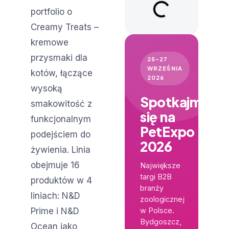
portfolio o
Creamy Treats –
kremowe
przysmaki dla
25–27
WRZEŚNIA
kotów, łączące
2026
wysoką
Spotkajmy
smakowitość z
się na
funkcjonalnym
PetExpo
podejściem do
2026
żywienia. Linia
obejmuje 16
Największe
targi B2B
produktów w 4
branży
liniach: N&D
zoologicznej
Prime i N&D
w Polsce.
Bydgoszcz,
Ocean jako