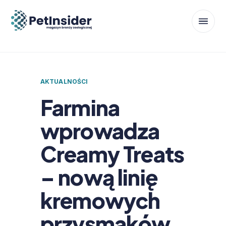
AKTUALNOŚCI
Farmina
wprowadza
Creamy Treats
– nową linię
kremowych
przysmaków