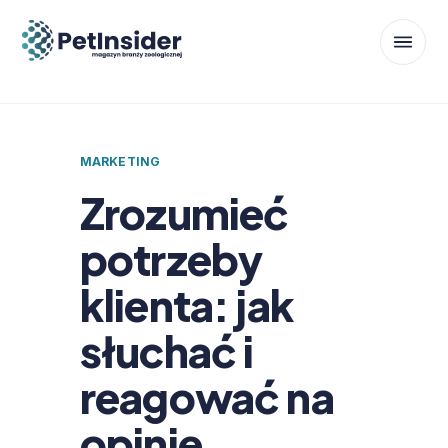
MARKETING
Zrozumieć
potrzeby
klienta: jak
słuchać i
reagować na
opinie