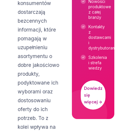
Nowości
konsumentów
produktowe
dostarczają
z całej
branży
bezcennych
Kontakty
informacji, które
z
dostawcami
pomagają w
i
uzupełnieniu
dystrybutorami
asortymentu o
Szkolenia
i strefa
dobre jakościowo
wiedzy
produkty,
podyktowane ich
Dowiedz
wyborami oraz
się
dostosowaniu
więcej →
oferty do ich
potrzeb. To z
kolei wpływa na