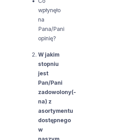
Co
wpłynęło
na
Pana/Pani
opinię?
W jakim
stopniu
jest
Pan/Pani
zadowolony(-
na) z
asortymentu
dostępnego
w
naszym