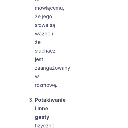
mówiącemu,
że jego
słowa są
ważne i
że
słuchacz
jest
zaangażowany
w
rozmowę.
Potakiwanie
i inne
gesty
:
fizyczne