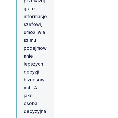
przekazuj
ąc te
informacje
szefowi,
umożliwia
sz mu
podejmow
anie
lepszych
decyzji
biznesow
ych. A
jako
osoba
decyzyjna