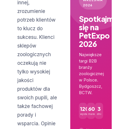
innej,
2026
zrozumienie
Spotkajmy
potrzeb klientów
się na
to klucz do
PetExpo
sukcesu. Klienci
2026
sklepów
zoologicznych
Największe
targi B2B
oczekują nie
branży
tylko wysokiej
zoologicznej
jakości
w Polsce.
Bydgoszcz,
produktów dla
BCTW.
swoich pupili, ale
także fachowej
120+
600+
3
porady i
wystawców
marek
dni
wsparcia. Opinie