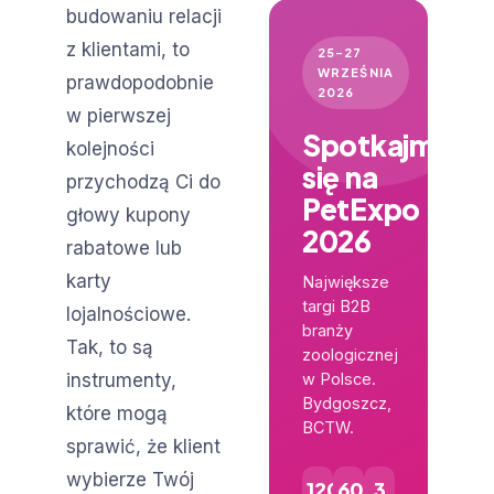
budowaniu relacji
z klientami, to
25–27
WRZEŚNIA
prawdopodobnie
2026
w pierwszej
Spotkajmy
kolejności
się na
przychodzą Ci do
PetExpo
głowy kupony
2026
rabatowe lub
karty
Największe
targi B2B
lojalnościowe.
branży
Tak, to są
zoologicznej
instrumenty,
w Polsce.
Bydgoszcz,
które mogą
BCTW.
sprawić, że klient
wybierze Twój
120+
600+
3