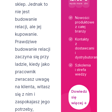
sklep. Jednak to
wystawców
marek
dni
nie jest
Nowości
budowanie
produktowe
relacji, ale jej
z całej
branży
kupowanie.
Kontakty
Prawdziwe
z
dostawcami
budowanie relacji
i
zaczyna się przy
dystrybutorami
ladzie, kiedy jako
Szkolenia
i strefa
pracownik
wiedzy
zwracasz uwagę
na klienta, witasz
Dowiedz
się z nim i
się
zaspokajasz jego
więcej →
potrzeby,