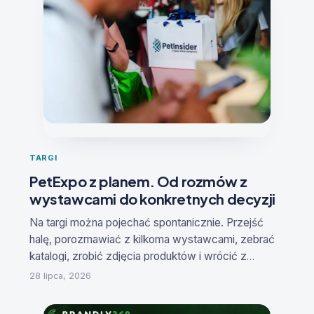
TARGI
PetExpo z planem. Od rozmów z
wystawcami do konkretnych decyzji
Na targi można pojechać spontanicznie. Przejść
halę, porozmawiać z kilkoma wystawcami, zebrać
katalogi, zrobić zdjęcia produktów i wrócić z
poczuciem, że dużo się działo. Problem w tym, że
28 lipca, 2026
po kilku dniach rozmowy zaczynają się mieszać,
katalogi lądują w szufladzie, a konkretne decyzje są