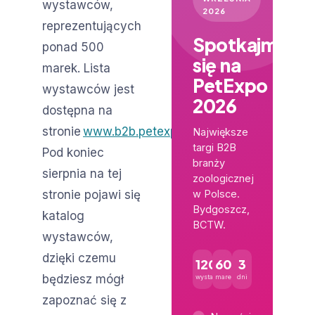
wystawców,
2026
reprezentujących
Spotkajmy
ponad 500
się na
marek. Lista
PetExpo
wystawców jest
2026
dostępna na
stronie
www.b2b.petexpo.pl
.
Największe
targi B2B
Pod koniec
branży
sierpnia na tej
zoologicznej
stronie pojawi się
w Polsce.
Bydgoszcz,
katalog
BCTW.
wystawców,
dzięki czemu
120+
600+
3
będziesz mógł
wystawców
marek
dni
zapoznać się z