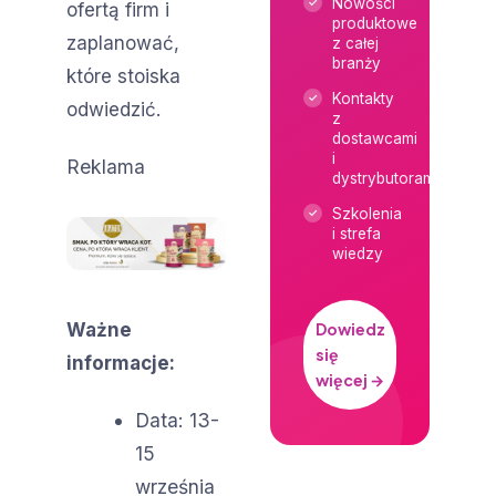
Nowości
ofertą firm i
produktowe
zaplanować,
z całej
branży
które stoiska
Kontakty
odwiedzić.
z
dostawcami
i
Reklama
dystrybutorami
Szkolenia
i strefa
wiedzy
Ważne
Dowiedz
się
informacje:
więcej →
Data: 13-
15
września