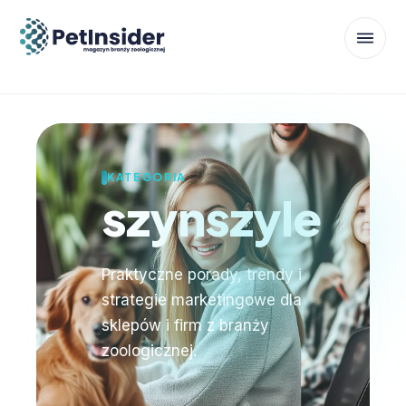
KATEGORIA
szynszyle
Praktyczne porady, trendy i
strategie marketingowe dla
sklepów i firm z branży
zoologicznej.