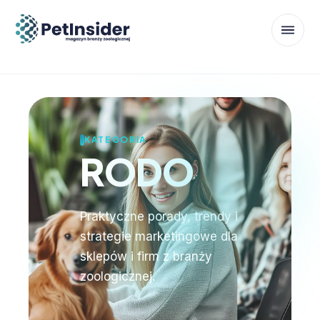
KATEGORIA
RODO
Praktyczne porady, trendy i
strategie marketingowe dla
sklepów i firm z branży
zoologicznej.