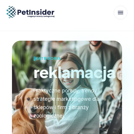
KATEGORIA
reklamacja
Praktyczne porady, trendy i
strategie marketingowe dla
sklepów i firm z branży
zoologicznej.