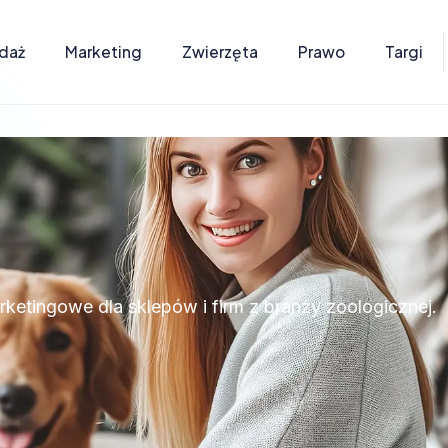
daż
Marketing
Zwierzęta
Prawo
Targi
arketingowe dla sklepów i firm z branży zoologicznej.