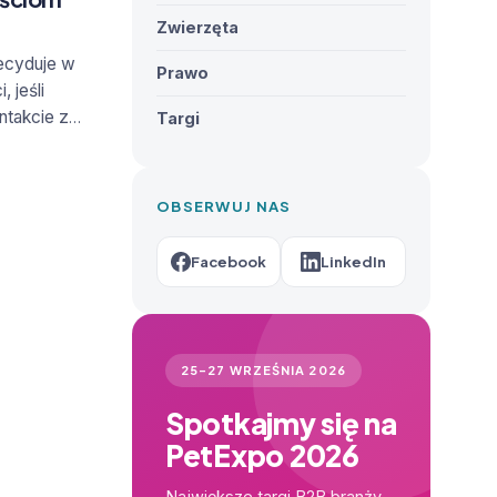
Zwierzęta
decyduje w
Prawo
 jeśli
ntakcie z
Targi
ą
umiejętnej
 pewnym
OBSERWUJ NAS
kacji, a
 Zgłębiam
Facebook
LinkedIn
awet
i znacznie
stych
 z klientem
25–27 WRZEŚNIA 2026
 się
eksową
Spotkajmy się na
iesz się:
PetExpo 2026
tem?
Jak radzić
 technik
Największe targi B2B branży