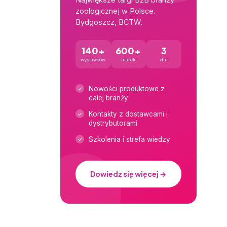
– dowiedz
zoologicznej w Polsce.
łasza się
Bydgoszcz, BCTW.
 Twoją
kwarium).
140+
600+
3
zwiększyć
wystawców
marek
dni
ację z
racy z
Nowości produktowe z
ę w
całej branży
e wie o
Kontakty z dostawcami i
 albo
dystrybutorami
yczajnie
Szkolenia i strefa wiedzy
ozpoczęcia
iej
ania:
„Tak
Dowiedz się więcej →
 się Pan z