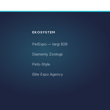
EKOSYSTEM
PetExpo — targi B2B
 klientów
Diamenty Zoologii
wa magia.
 usługi,
Pets-Style
jonalizm
 w mieście
Elite Expo Agency
w czymś
 to nie
Otóż za
sę na
i klient