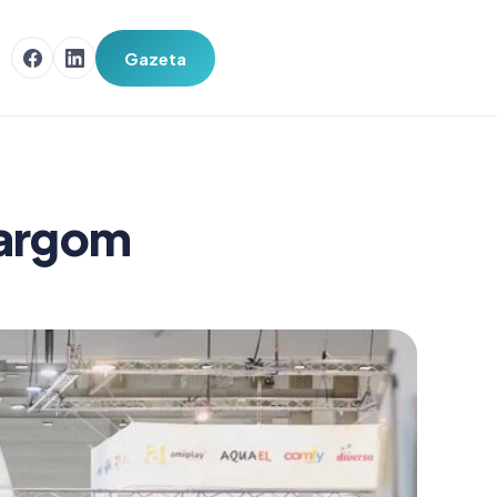
Gazeta
targom