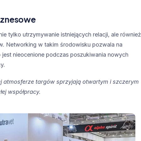
biznesowe
e tylko utrzymywanie istniejących relacji, ale również
w. Networking w takim środowisku pozwala na
co jest nieocenione podczas poszukiwania nowych
y.
j atmosferze targów sprzyjają otwartym i szczerym
łej współpracy.