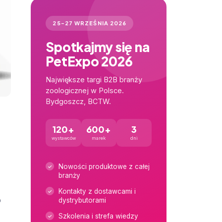
25–27 WRZEŚNIA 2026
Spotkajmy się na
PetExpo 2026
Największe targi B2B branży
zoologicznej w Polsce.
Bydgoszcz, BCTW.
120+
600+
3
wystawców
marek
dni
Nowości produktowe z całej
branży
Kontakty z dostawcami i
o
dystrybutorami
Szkolenia i strefa wiedzy