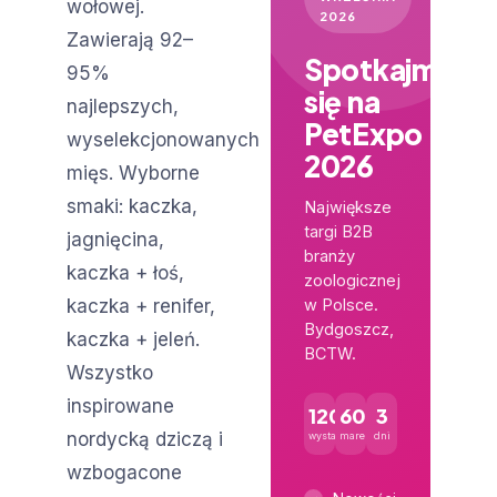
wołowej.
2026
Zawierają 92–
Spotkajmy
95%
się na
najlepszych,
PetExpo
wyselekcjonowanych
2026
mięs. Wyborne
smaki: kaczka,
Największe
targi B2B
jagnięcina,
branży
kaczka + łoś,
zoologicznej
kaczka + renifer,
w Polsce.
Bydgoszcz,
kaczka + jeleń.
BCTW.
Wszystko
inspirowane
120+
600+
3
nordycką dziczą i
wystawców
marek
dni
wzbogacone