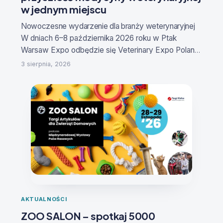
w jednym miejscu
Nowoczesne wydarzenie dla branży weterynaryjne
j
W dniach
6–8 października 2026 roku
w Ptak
Warsaw Expo odbędzie się
Veterinary Expo Poland
– Targi Produktów i Innowacji dla Medycyny
3 sierpnia, 2026
Weterynaryjnej
. To specjalistyczne wydarzenie
stworzone z myślą o lekarzach weterynarii,
właścicielach klinik i gabinetów, technikach
weterynaryjnych, hodowcach, producentach,
dystrybutorach oraz firmach rozwijających
nowoczesne rozwiązania dla sektora animal
health.
Reklama
AKTUALNOŚCI
ZOO SALON – spotkaj 5000
Prezentacja innowacji i praktycznych rozwiązań