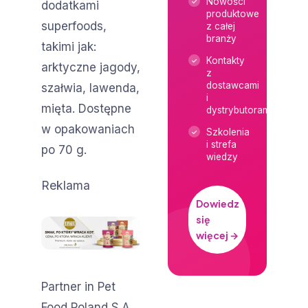
Nowości
dodatkami
produktowe
superfoods,
z całej
branży
takimi jak:
Kontakty
arktyczne jagody,
z
dostawcami
szałwia, lawenda,
i
mięta. Dostępne
dystrybutorami
w opakowaniach
Szkolenia
i strefa
po 70 g.
wiedzy
Reklama
Dowiedz
się
więcej →
Partner in Pet
Food Poland S.A.