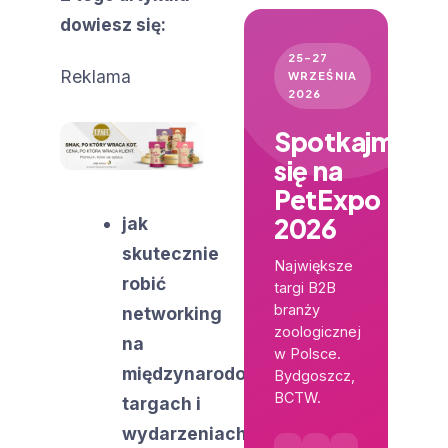
dowiesz się:
25–27
Reklama
WRZEŚNIA
2026
Spotkajmy
się na
PetExpo
2026
jak
skutecznie
Największe
robić
targi B2B
branży
networking
zoologicznej
na
w Polsce.
międzynarodowych
Bydgoszcz,
BCTW.
targach i
wydarzeniach