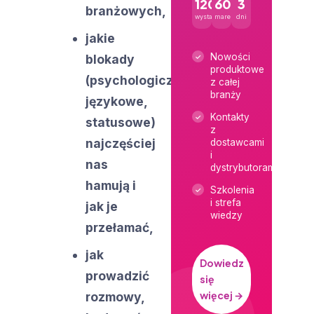
120+
600+
3
branżowych,
wystawców
marek
dni
jakie
Nowości
blokady
produktowe
(psychologiczne,
z całej
branży
językowe,
Kontakty
statusowe)
z
najczęściej
dostawcami
i
nas
dystrybutorami
hamują i
Szkolenia
i strefa
jak je
wiedzy
przełamać,
jak
Dowiedz
prowadzić
się
więcej →
rozmowy,