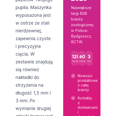
pupila. Maszynka
Największe
targi B2B
wyposażona jest
branży
w ostrze ze stali
zoologicznej
nierdzewnej,
w Polsce.
Bydgoszcz,
zapewnia czyste
BCTW.
i precyzyjne
cięcia. W
120+
600+
3
zestawie znajdują
wystawców
marek
dni
się również
Nowości
nakładki do
produktowe
strzyżenia na
z całej
branży
długość 1,5 mm i
Kontakty
3 mm. Po
z
dostawcami
wymianie drugiej
i