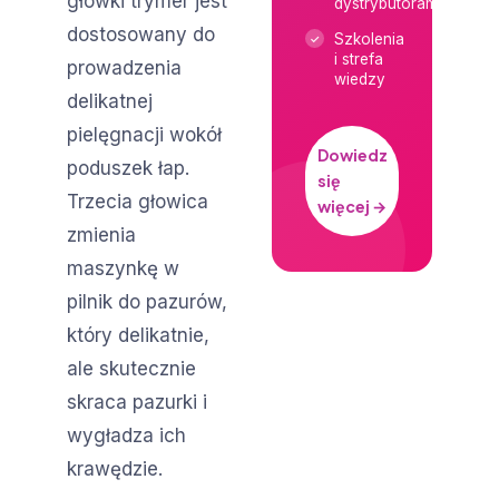
główki trymer jest
dystrybutorami
dostosowany do
Szkolenia
i strefa
prowadzenia
wiedzy
delikatnej
pielęgnacji wokół
Dowiedz
poduszek łap.
się
Trzecia głowica
więcej →
zmienia
maszynkę w
pilnik do pazurów,
który delikatnie,
ale skutecznie
skraca pazurki i
wygładza ich
krawędzie.