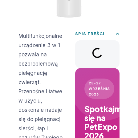
SPIS TREŚCI
Multifunkcjonalne
urządzenie 3 w 1
pozwala na
bezproblemową
pielęgnację
zwierząt.
25–27
WRZEŚNIA
Przenośne i łatwe
2026
w użyciu,
Spotkajmy
doskonale nadaje
się na
się do pielęgnacji
PetExpo
sierści, łap i
2026
pazurów Twojego