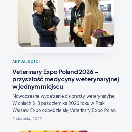
AKTUALNOŚCI
Veterinary Expo Poland 2026 –
przyszłość medycyny weterynaryjnej
w jednym miejscu
Nowoczesne wydarzenie dla branży weterynaryjne
j
W dniach
6–8 października 2026 roku
w Ptak
Warsaw Expo odbędzie się
Veterinary Expo Poland
– Targi Produktów i Innowacji dla Medycyny
3 sierpnia, 2026
Weterynaryjnej
. To specjalistyczne wydarzenie
stworzone z myślą o lekarzach weterynarii,