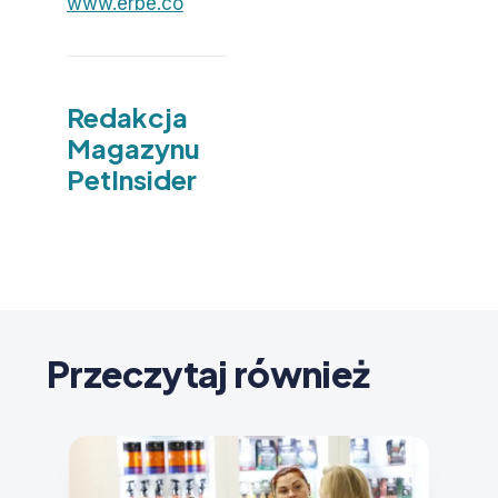
www.erbe
.
co
Redakcja
Magazynu
PetInsider
Przeczytaj również