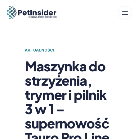
AKTUALNOŚCI
Maszynka do
strzyżenia,
trymer i pilnik
3 w 1 –
supernowość
Tauro Pro Line