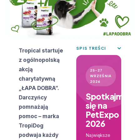
SPIS TREŚCI
Tropical startuje
z ogólnopolską
akcją
25–27
WRZEŚNIA
charytatywną
2026
„ŁAPA DOBRA”.
Spotkajmy
Darczyńcy
się na
pomnażają
PetExpo
pomoc – marka
2026
TropiDog
podwaja każdy
Największe