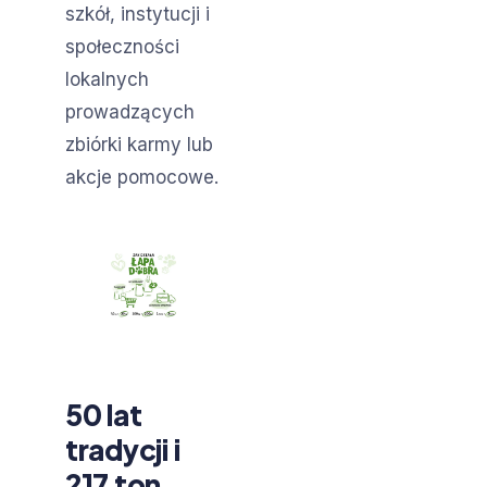
szkół, instytucji i
społeczności
lokalnych
prowadzących
zbiórki karmy lub
akcje pomocowe.
50 lat
tradycji i
217 ton