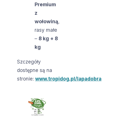
Premium
z
wołowiną
,
rasy małe
–
8 kg + 8
kg
Szczegóły
dostępne są na
stronie:
www.tropidog.pl/lapadobra