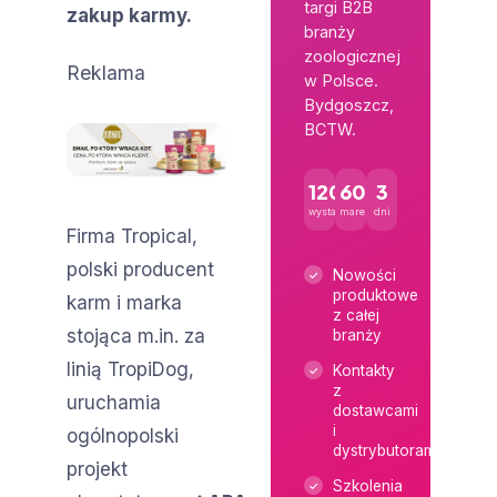
targi B2B
zakup karmy.
branży
zoologicznej
Reklama
w Polsce.
Bydgoszcz,
BCTW.
120+
600+
3
wystawców
marek
dni
Firma Tropical,
polski producent
Nowości
produktowe
karm i marka
z całej
stojąca m.in. za
branży
linią TropiDog,
Kontakty
z
uruchamia
dostawcami
i
ogólnopolski
dystrybutorami
projekt
Szkolenia