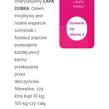
charytatywny
ŁAPA
i strefa
wiedzy
DOBRA
. Celem
inicjatywy jest
realne wsparcie
Dowiedz
się
schronisk i
więcej →
fundacji poprzez
podwojenie
każdej porcji
karmy
przekazanej
przez
darczyńców.
Nieważne, czy
ktoś kupi 10 kg,
100 kg czy całą