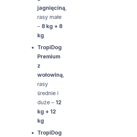
jagnięciną
,
rasy małe
–
8 kg + 8
kg
TropiDog
Premium
z
wołowiną
,
rasy
średnie i
duże –
12
kg + 12
kg
TropiDog