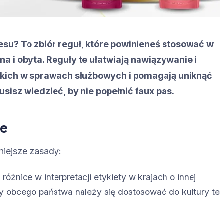
esu? To zbiór reguł, które powinieneś stosować w
a i obyta. Reguły te ułatwiają nawiązywanie i
ich w sprawach służbowych i pomagają uniknąć
sisz wiedzieć, by nie popełnić faux pas.
ie
niejsze zasady:
różnice w interpretacji etykiety w krajach o innej
cy obcego państwa należy się dostosować do kultury t