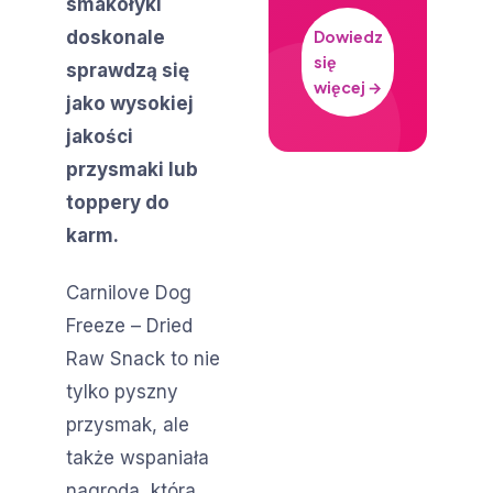
smakołyki
doskonale
Dowiedz
się
sprawdzą się
więcej →
jako wysokiej
jakości
przysmaki lub
toppery do
karm.
Carnilove Dog
Freeze – Dried
Raw Snack to nie
tylko pyszny
przysmak, ale
także wspaniała
nagroda, która