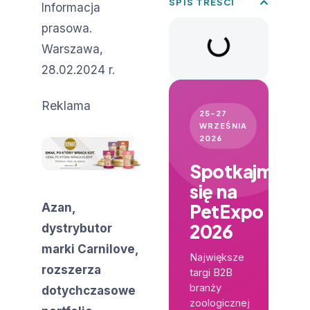
SPIS TREŚCI
Informacja
prasowa.
Warszawa,
28.02.2024 r.
Reklama
25–27
WRZEŚNIA
2026
Spotkajmy
się na
PetExpo
Azan,
2026
dystrybutor
marki Carnilove,
Największe
rozszerza
targi B2B
branży
dotychczasowe
zoologicznej