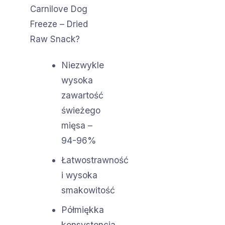
Carnilove Dog
Freeze – Dried
Raw Snack?
Niezwykle
wysoka
zawartość
świeżego
mięsa –
94-96%
Łatwostrawność
i wysoka
smakowitość
Półmiękka
konsystencja