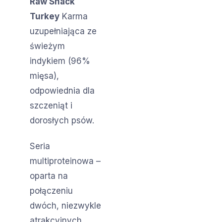
Raw Snack
Turkey
Karma
uzupełniająca ze
świeżym
indykiem (96%
mięsa),
odpowiednia dla
szczeniąt i
dorosłych psów.
Seria
multiproteinowa –
oparta na
połączeniu
dwóch, niezwykle
atrakcyjnych