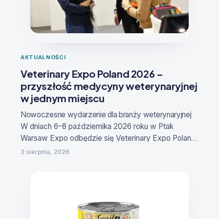
AKTUALNOŚCI
Veterinary Expo Poland 2026 –
przyszłość medycyny weterynaryjnej
w jednym miejscu
Nowoczesne wydarzenie dla branży weterynaryjne
j
W dniach
6–8 października 2026 roku
w Ptak
Warsaw Expo odbędzie się
Veterinary Expo Poland
– Targi Produktów i Innowacji dla Medycyny
3 sierpnia, 2026
Weterynaryjnej
. To specjalistyczne wydarzenie
stworzone z myślą o lekarzach weterynarii,
właścicielach klinik i gabinetów, technikach
weterynaryjnych, hodowcach, producentach,
dystrybutorach oraz firmach rozwijających