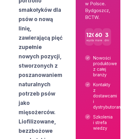
portfolio
w Polsce.
smakołyków dla
Bydgoszcz,
BCTW.
psów o nową
linię,
120+
600+
3
zawierającą pięć
wystawców
marek
dni
zupełnie
nowych pozycji,
Nowości
produktowe
stworzonych z
z całej
poszanowaniem
branży
naturalnych
Kontakty
z
potrzeb psów
dostawcami
i
jako
dystrybutorami
mięsożerców.
Szkolenia
Liofilizowane,
i strefa
wiedzy
bezzbożowe