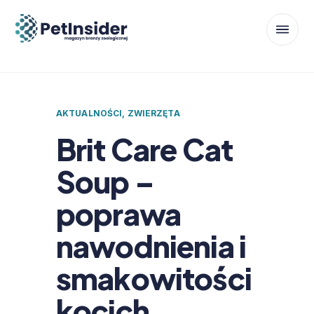
AKTUALNOŚCI
,
ZWIERZĘTA
Brit Care Cat
Soup –
poprawa
nawodnienia i
smakowitości
kocich