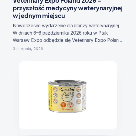
Veterinary Expo Poland 2026 –
przyszłość medycyny weterynaryjnej
w jednym miejscu
Nowoczesne wydarzenie dla branży weterynaryjne
j
W dniach
6–8 października 2026 roku
w Ptak
Warsaw Expo odbędzie się
Veterinary Expo Poland
– Targi Produktów i Innowacji dla Medycyny
3 sierpnia, 2026
Weterynaryjnej
. To specjalistyczne wydarzenie
stworzone z myślą o lekarzach weterynarii,
właścicielach klinik i gabinetów, technikach
weterynaryjnych, hodowcach, producentach,
dystrybutorach oraz firmach rozwijających
nowoczesne rozwiązania dla sektora animal
health.
Reklama