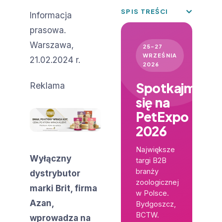
SPIS TREŚCI
Informacja
prasowa.
Warszawa,
25–27
WRZEŚNIA
21.02.2024 r.
2026
Spotkajmy
Reklama
się na
PetExpo
2026
Największe
Wyłączny
targi B2B
branży
dystrybutor
zoologicznej
marki Brit, firma
w Polsce.
Azan,
Bydgoszcz,
BCTW.
wprowadza na