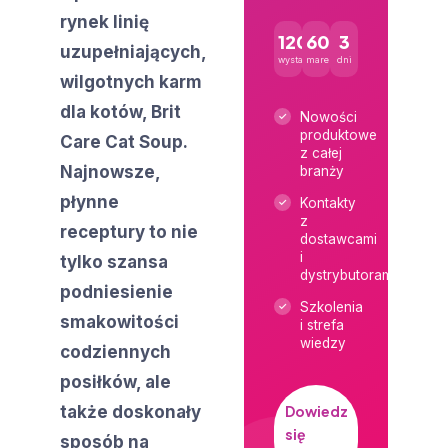
rynek linię
120+
600+
3
uzupełniających,
wystawców
marek
dni
wilgotnych karm
dla kotów, Brit
Nowości
produktowe
Care Cat Soup.
z całej
Najnowsze,
branży
płynne
Kontakty
z
receptury to nie
dostawcami
i
tylko szansa
dystrybutorami
podniesienie
Szkolenia
smakowitości
i strefa
wiedzy
codziennych
posiłków, ale
także doskonały
Dowiedz
się
sposób na