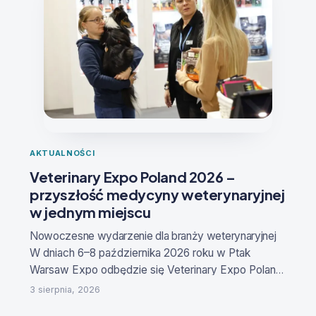
AKTUALNOŚCI
Veterinary Expo Poland 2026 –
przyszłość medycyny weterynaryjnej
w jednym miejscu
Nowoczesne wydarzenie dla branży weterynaryjne
j
W dniach
6–8 października 2026 roku
w Ptak
Warsaw Expo odbędzie się
Veterinary Expo Poland
– Targi Produktów i Innowacji dla Medycyny
3 sierpnia, 2026
Weterynaryjnej
. To specjalistyczne wydarzenie