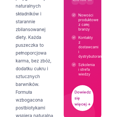
wystawców
marek
dni
naturalnych
składników i
Nowości
produktowe
starannie
z całej
zbilansowanej
branży
diety. Każda
Kontakty
z
puszeczka to
dostawcami
i
pełnoporcjowa
dystrybutorami
karma, bez zbóż,
Szkolenia
dodatku cukru i
i strefa
wiedzy
sztucznych
barwników.
Formuła
Dowiedz
się
wzbogacona
więcej →
postbiotykami
wspiera naturalną