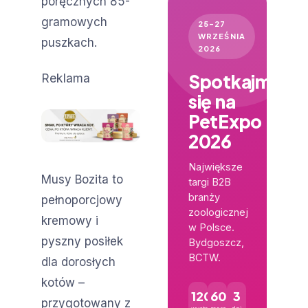
poręcznych 85-
gramowych
25–27
WRZEŚNIA
puszkach.
2026
Spotkajmy
Reklama
się na
PetExpo
2026
Największe
Musy Bozita to
targi B2B
branży
pełnoporcjowy
zoologicznej
kremowy i
w Polsce.
pyszny posiłek
Bydgoszcz,
BCTW.
dla dorosłych
kotów –
120+
600+
3
przygotowany z