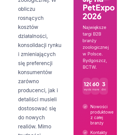
zoologicznej. W
PetExpo
obliczu
2026
rosnących
kosztów
Największe
targi B2B
działalności,
branży
konsolidacji rynku
zoologicznej
i zmieniających
w Polsce.
Bydgoszcz,
się preferencji
BCTW.
konsumentów
zarówno
120+
600+
3
producenci, jak i
wystawców
marek
dni
detaliści musieli
Nowości
dostosować się
produktowe
do nowych
z całej
branży
realiów. Mimo
Kontakty