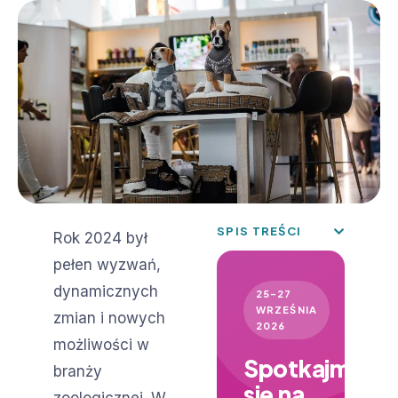
SPIS TREŚCI
Rok 2024 był
pełen wyzwań,
dynamicznych
25–27
WRZEŚNIA
zmian i nowych
2026
możliwości w
Spotkajmy
branży
się na