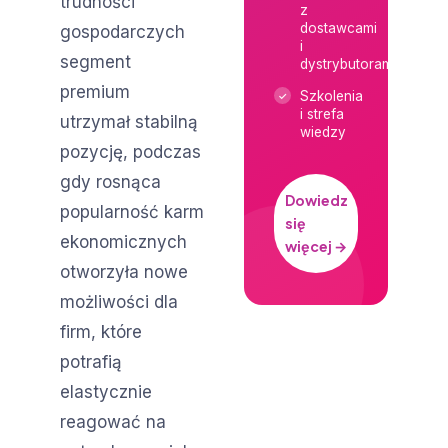
trudności
z
dostawcami
gospodarczych
i
segment
dystrybutorami
premium
Szkolenia
i strefa
utrzymał stabilną
wiedzy
pozycję, podczas
gdy rosnąca
Dowiedz
popularność karm
się
ekonomicznych
więcej →
otworzyła nowe
możliwości dla
firm, które
potrafią
elastycznie
reagować na