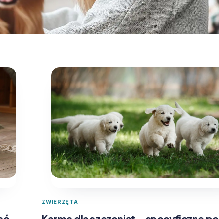
ZWIERZĘTA
ać
Karma dla szczeniąt – specyficzne p