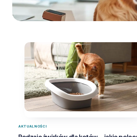
AKTUALNOŚCI
Rodzaje żwirków dla kotów – jakie polec