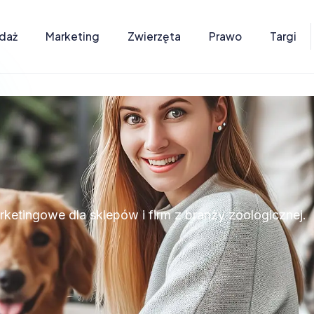
daż
Marketing
Zwierzęta
Prawo
Targi
arketingowe dla sklepów i firm z branży zoologicznej.