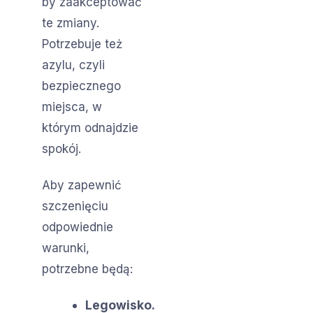
by zaakceptować
te zmiany.
Potrzebuje też
azylu, czyli
bezpiecznego
miejsca, w
którym odnajdzie
spokój.
Aby zapewnić
szczenięciu
odpowiednie
warunki,
potrzebne będą:
Legowisko.