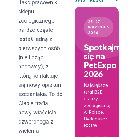
Jako pracownik
sklepu
zoologicznego
25–27
WRZEŚNIA
bardzo często
2026
jesteś jedną z
Spotkajmy
pierwszych osób
się na
(nie licząc
PetExpo
hodowcy), z
2026
którą kontaktuje
się nowy opiekun
Największe
targi B2B
szczeniaka. To do
branży
Ciebie trafia
zoologicznej
nowy właściciel
w Polsce.
Bydgoszcz,
czworonoga z
BCTW.
wieloma