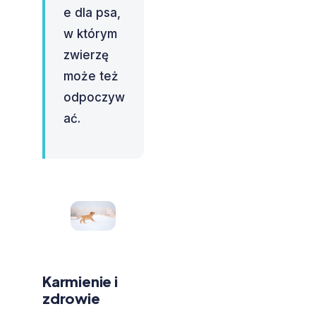
e dla psa,
w którym
zwierzę
może też
odpoczyw
ać.
Karmienie i
zdrowie