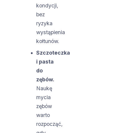
kondycji,
bez
ryzyka
wystąpienia
kołtunów.
Szczoteczka
i pasta
do
zębów.
Naukę
mycia
zębów
warto
rozpocząć,
gdy