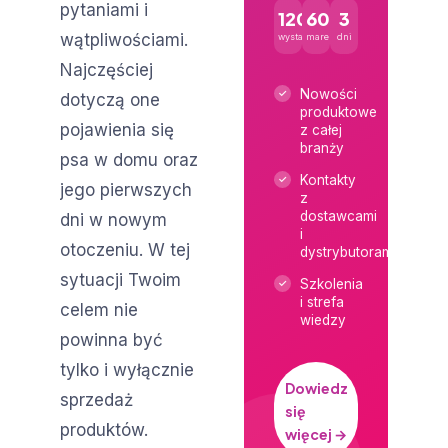
pytaniami i
120+
600+
3
wątpliwościami.
wystawców
marek
dni
Najczęściej
Nowości
dotyczą one
produktowe
pojawienia się
z całej
branży
psa w domu oraz
Kontakty
jego pierwszych
z
dostawcami
dni w nowym
i
otoczeniu. W tej
dystrybutorami
sytuacji Twoim
Szkolenia
i strefa
celem nie
wiedzy
powinna być
tylko i wyłącznie
Dowiedz
sprzedaż
się
produktów.
więcej →