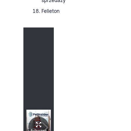
sprzedaży
Felieton