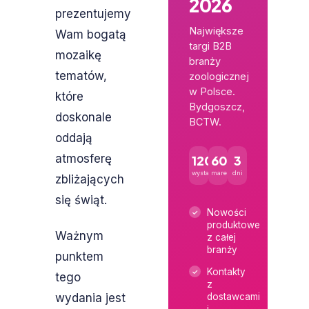
2026
prezentujemy
Największe
Wam bogatą
targi B2B
mozaikę
branży
tematów,
zoologicznej
w Polsce.
które
Bydgoszcz,
doskonale
BCTW.
oddają
atmosferę
120+
600+
3
wystawców
marek
dni
zbliżających
się świąt.
Nowości
produktowe
Ważnym
z całej
branży
punktem
Kontakty
tego
z
wydania jest
dostawcami