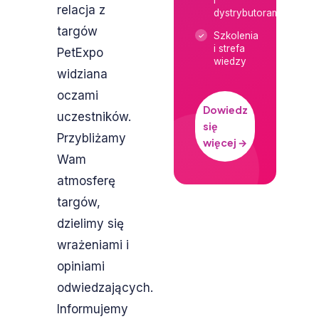
i
relacja z
dystrybutorami
targów
Szkolenia
i strefa
PetExpo
wiedzy
widziana
oczami
Dowiedz
uczestników.
się
Przybliżamy
więcej →
Wam
atmosferę
targów,
dzielimy się
wrażeniami i
opiniami
odwiedzających.
Informujemy