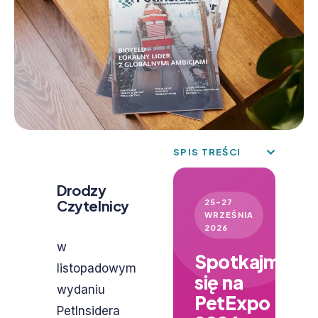
SPIS TREŚCI
Drodzy
Czytelnicy
25–27
WRZEŚNIA
2026
w
Spotkajmy
listopadowym
się na
wydaniu
PetExpo
PetInsidera