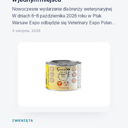
Nowoczesne wydarzenie dla branży weterynaryjne
j
W dniach
6–8 października 2026 roku
w Ptak
Warsaw Expo odbędzie się
Veterinary Expo Poland
– Targi Produktów i Innowacji dla Medycyny
3 sierpnia, 2026
Weterynaryjnej
. To specjalistyczne wydarzenie
stworzone z myślą o lekarzach weterynarii,
właścicielach klinik i gabinetów, technikach
weterynaryjnych, hodowcach, producentach,
dystrybutorach oraz firmach rozwijających
nowoczesne rozwiązania dla sektora animal
health.
Reklama
Prezentacja innowacji i praktycznych rozwiązań
ZWIERZĘTA