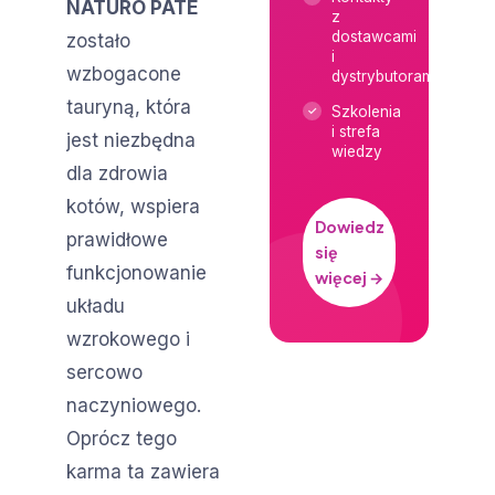
NATURO PATE
z
dostawcami
zostało
i
wzbogacone
dystrybutorami
tauryną, która
Szkolenia
i strefa
jest niezbędna
wiedzy
dla zdrowia
kotów, wspiera
Dowiedz
prawidłowe
się
funkcjonowanie
więcej →
układu
wzrokowego i
sercowo
naczyniowego.
Oprócz tego
karma ta zawiera