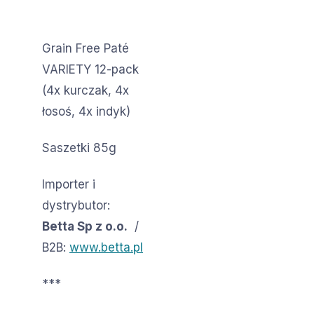
Grain Free Paté
VARIETY 12-pack
(4x kurczak, 4x
łosoś, 4x indyk)
Saszetki 85g
Importer i
dystrybutor:
Betta Sp z o.o.
/
B2B:
www.betta.pl
***