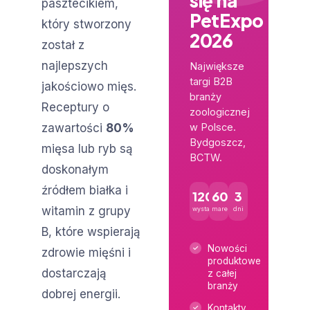
się na
pasztecikiem,
PetExpo
który stworzony
2026
został z
najlepszych
Największe
targi B2B
jakościowo mięs.
branży
Receptury o
zoologicznej
zawartości
80%
w Polsce.
Bydgoszcz,
mięsa lub ryb są
BCTW.
doskonałym
źródłem białka i
120+
600+
3
witamin z grupy
wystawców
marek
dni
B, które wspierają
Nowości
zdrowie mięśni i
produktowe
dostarczają
z całej
branży
dobrej energii.
Kontakty