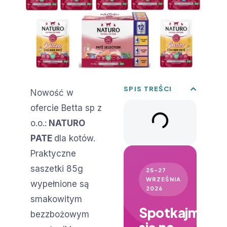
SPIS TREŚCI
Nowość w
ofercie Betta sp z
o.o.:
NATURO
PATE
dla kotów.
Praktyczne
saszetki 85g
25–27
WRZEŚNIA
wypełnione są
2026
smakowitym
Spotkajmy
bezzbożowym