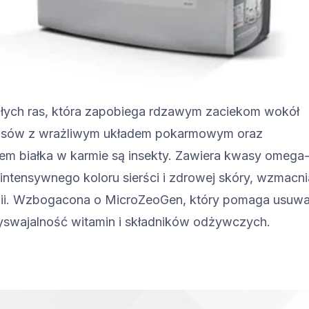
ałych ras, która zapobiega rdzawym zaciekom wokół
a psów z wrażliwym układem pokarmowym oraz
łem białka w karmie są insekty. Zawiera kwasy omega-
ntensywnego koloru sierści i zdrowej skóry, wzmacni
gii. Wzbogacona o MicroZeoGen, który pomaga usuw
yswajalność witamin i składników odżywczych.