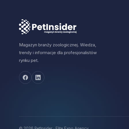
rozwijających nowoczesne rozwiązania dla sektora
animal health.
Reklama
Magazyn branży zoologicznej. Wiedza,
trendy i informacje dla profesjonalistów
Prezentacja innowacji i praktycznych rozwiązań
rynku pet.
Veterinary Expo Poland to przestrzeń prezentacji
innowacji, technologii i praktycznych rozwiązań, które
odpowiadają na aktualne potrzeby branży
weterynaryjnej. Podczas targów zaprezentowane
zostaną m.in. produkty z zakresu farmacji i leków,
sprzętu diagnostycznego, narzędzi chirurgicznych,
higieny i dezynfekcji, rehabilitacji i opieki pooperacyjnej,
telemedycyny, monitoringu stanu zdrowia, dietetyki
zwierząt oraz systemów wspierających zarządzanie
klinikami weterynaryjnymi.
© 2026 PetInsider · Elite Expo Agency