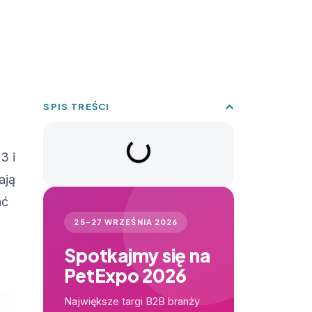
SPIS TREŚCI
3 i
ają
ać
25–27 WRZEŚNIA 2026
Spotkajmy się na
PetExpo 2026
Największe targi B2B branży