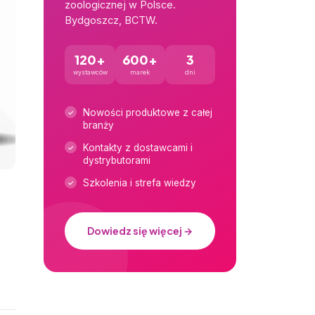
zoologicznej w Polsce.
Bydgoszcz, BCTW.
120+
600+
3
wystawców
marek
dni
Nowości produktowe z całej
branży
Kontakty z dostawcami i
dystrybutorami
Szkolenia i strefa wiedzy
Dowiedz się więcej →