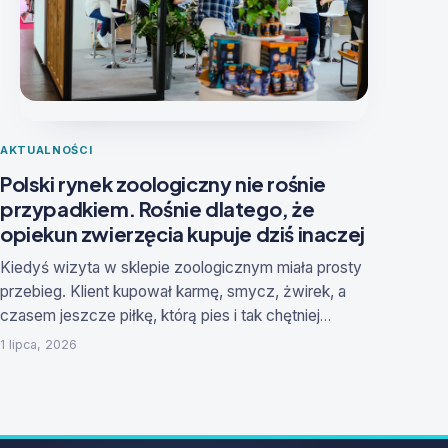
AKTUALNOŚCI
Polski rynek zoologiczny nie rośnie
przypadkiem. Rośnie dlatego, że
opiekun zwierzęcia kupuje dziś inaczej
Kiedyś wizyta w sklepie zoologicznym miała prosty
przebieg. Klient kupował karmę, smycz, żwirek, a
czasem jeszcze piłkę, którą pies i tak chętniej
zamieniał na starą skarpetkę. Dziś ten sam opiekun
1 lipca, 2026
odwiedza sklep stacjonarny albo internetowy z dużo
bardziej złożoną listą potrzeb. Szuka nie tylko produktu,
lecz także jakości, bezpieczeństwa, wygody i
potwierdzenia, że wybiera dobrze. Coraz częściej