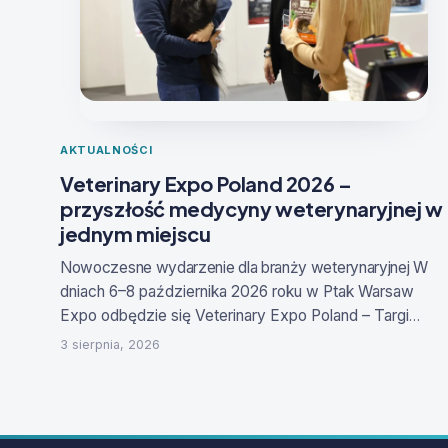
AKTUALNOŚCI
Veterinary Expo Poland 2026 –
przyszłość medycyny weterynaryjnej w
jednym miejscu
Nowoczesne wydarzenie dla branży weterynaryjne
j
W
dniach
6–8 października 2026 roku
w Ptak Warsaw
Expo odbędzie się
Veterinary Expo Poland – Targi
Produktów i Innowacji dla Medycyny Weterynaryjnej
.
3 sierpnia, 2026
To specjalistyczne wydarzenie stworzone z myślą o
lekarzach weterynarii, właścicielach klinik i gabinetów,
technikach weterynaryjnych, hodowcach,
producentach, dystrybutorach oraz firmach