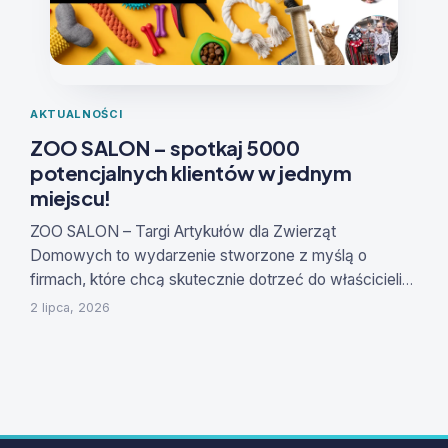
AKTUALNOŚCI
ZOO SALON – spotkaj 5000
potencjalnych klientów w jednym
miejscu!
ZOO SALON – Targi Artykułów dla Zwierząt
Domowych
to wydarzenie stworzone z myślą o
firmach, które chcą skutecznie dotrzeć do właścicieli
zwierząt i zwiększyć sprzedaż swoich produktów oraz
2 lipca, 2026
usług.
Reklama