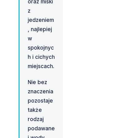
oraz miski
z
jedzeniem
, najlepiej
w
spokojnyc
h i cichych
miejscach.
Nie bez
znaczenia
pozostaje
także
rodzaj
podawane
j wody.