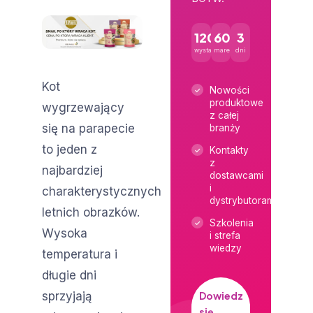
120+
600+
3
wystawców
marek
dni
Kot
Nowości
produktowe
wygrzewający
z całej
się na parapecie
branży
to jeden z
Kontakty
z
najbardziej
dostawcami
i
charakterystycznych
dystrybutorami
letnich obrazków.
Szkolenia
Wysoka
i strefa
wiedzy
temperatura i
długie dni
sprzyjają
Dowiedz
się