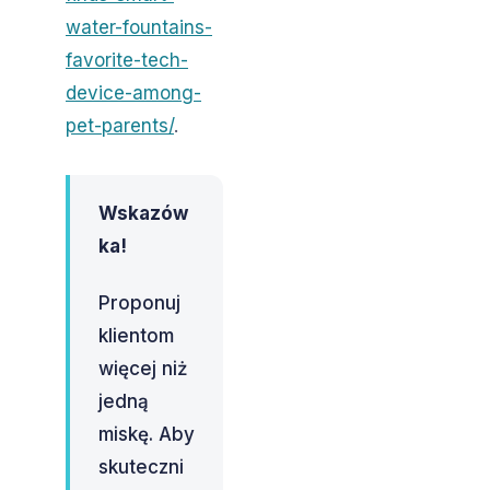
water-fountains-
favorite-tech-
device-among-
pet-parents/
.
Wskazów
ka!
Proponuj
klientom
więcej niż
jedną
miskę. Aby
skuteczni