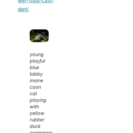
wet-food-cats-
diet/
.
young
playful
blue
tabby
maine
coon
cat
playing
with
yellow
rubber
duck
swimming