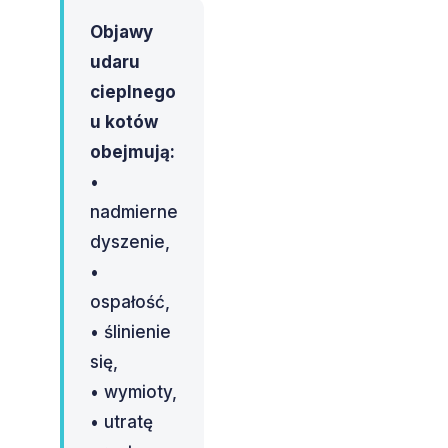
Objawy
udaru
cieplnego
u kotów
obejmują:
•
nadmierne
dyszenie,
•
ospałość,
• ślinienie
się,
• wymioty,
• utratę