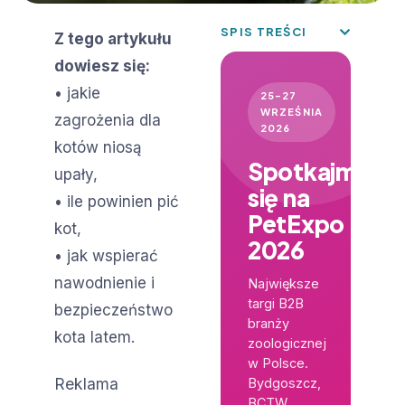
SPIS TREŚCI
Z tego artykułu
dowiesz się:
• jakie
25–27
WRZEŚNIA
zagrożenia dla
2026
kotów niosą
Spotkajmy
upały,
się na
• ile powinien pić
PetExpo
kot,
2026
• jak wspierać
nawodnienie i
Największe
targi B2B
bezpieczeństwo
branży
kota latem.
zoologicznej
w Polsce.
Reklama
Bydgoszcz,
BCTW.