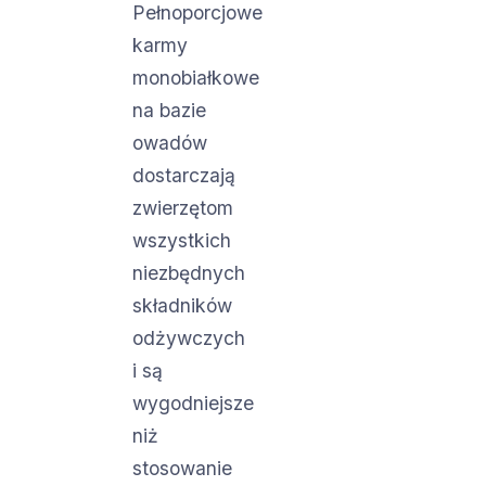
Pełnoporcjowe
karmy
monobiałkowe
na bazie
owadów
dostarczają
zwierzętom
wszystkich
niezbędnych
składników
odżywczych
i są
wygodniejsze
niż
stosowanie