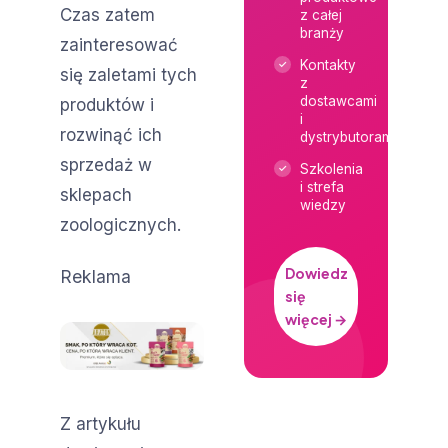
Czas zatem
z całej
branży
zainteresować
Kontakty
się zaletami tych
z
dostawcami
produktów i
i
rozwinąć ich
dystrybutorami
sprzedaż w
Szkolenia
i strefa
sklepach
wiedzy
zoologicznych.
Dowiedz
Reklama
się
więcej →
Z artykułu