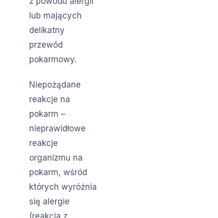
z powodu alergii
lub mających
delikatny
przewód
pokarmowy.
Niepożądane
reakcje na
pokarm –
nieprawidłowe
reakcje
organizmu na
pokarm, wśród
których wyróżnia
się alergie
(reakcja z