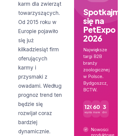
karm dla zwierząt
Spotkajmy
towarzyszących.
się na
Od 2015 roku w
PetExpo
Europie pojawiło
2026
się już
kilkadziesiąt firm
Największe
targi B2B
oferujących
branży
karmy i
zoologicznej
przysmaki z
w Polsce.
Bydgoszcz,
owadami. Według
BCTW.
prognoz trend ten
będzie się
120+
600+
3
rozwijał coraz
wystawców
marek
dni
bardziej
Nowości
dynamicznie.
produktowe