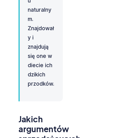
u
naturalny
m.
Znajdował
y i
znajdują
się one w
diecie ich
dzikich
przodków.
Jakich
argumentów