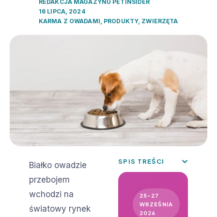
REDAKCJA MAGAZYNU PETINSIDER
16 LIPCA, 2024
KARMA Z OWADAMI
,
PRODUKTY
,
ZWIERZĘTA
SPIS TREŚCI
Białko owadzie
przebojem
wchodzi na
25–27
WRZEŚNIA
światowy rynek
2026