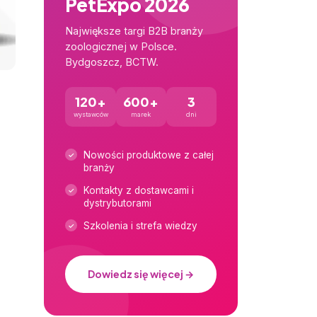
PetExpo 2026
Największe targi B2B branży
zoologicznej w Polsce.
Bydgoszcz, BCTW.
120+
600+
3
wystawców
marek
dni
Nowości produktowe z całej
branży
Kontakty z dostawcami i
dystrybutorami
Szkolenia i strefa wiedzy
Dowiedz się więcej →