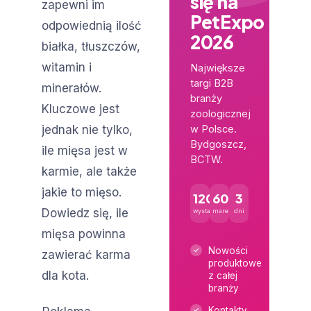
się na
zapewni im
PetExpo
odpowiednią ilość
2026
białka, tłuszczów,
witamin i
Największe
targi B2B
minerałów.
branży
Kluczowe jest
zoologicznej
jednak nie tylko,
w Polsce.
Bydgoszcz,
ile mięsa jest w
BCTW.
karmie, ale także
jakie to mięso.
120+
600+
3
Dowiedz się, ile
wystawców
marek
dni
mięsa powinna
Nowości
zawierać karma
produktowe
dla kota.
z całej
branży
Kontakty