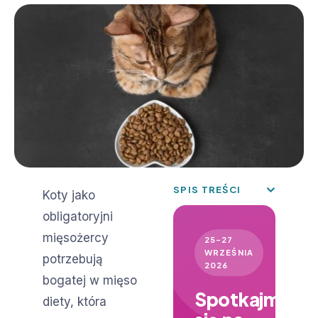
SPIS TREŚCI
Koty jako
obligatoryjni
mięsożercy
25–27
WRZEŚNIA
potrzebują
2026
bogatej w mięso
Spotkajmy
diety, która