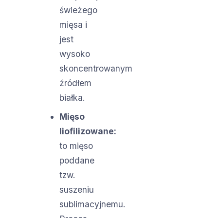
świeżego
mięsa i
jest
wysoko
skoncentrowanym
źródłem
białka.
Mięso
liofilizowane:
to mięso
poddane
tzw.
suszeniu
sublimacyjnemu.