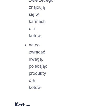
zwierzęcego
znajdują
się w
karmach
dla
kotów,
na co
zwracać
uwagę,
polecając
produkty
dla
kotów.
Kot –