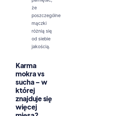
że
poszczególne
mączki
różnią się
od siebie
jakością.
Karma
mokra vs
sucha – w
której
znajduje się
więcej
mięsa?