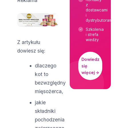
Reklama
z
dostawcami
i
dystrybutorami
Szkolenia
i strefa
wiedzy
Z artykułu
dowiesz się:
Dowiedz
dlaczego
się
więcej →
kot to
bezwzględny
mięsożerca,
jakie
składniki
pochodzenia