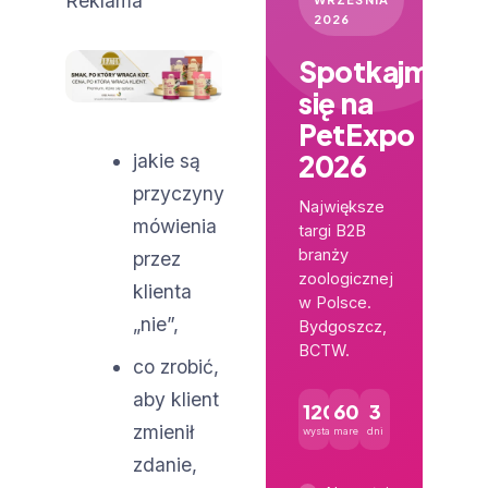
Reklama
2026
Spotkajmy
się na
PetExpo
2026
jakie są
przyczyny
Największe
mówienia
targi B2B
branży
przez
zoologicznej
klienta
w Polsce.
„nie”,
Bydgoszcz,
BCTW.
co zrobić,
aby klient
120+
600+
3
zmienił
wystawców
marek
dni
zdanie,