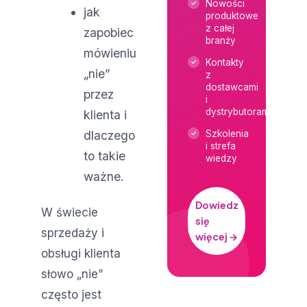
Nowości
jak
produktowe
z całej
zapobiec
branży
mówieniu
Kontakty
„nie”
z
dostawcami
przez
i
dystrybutorami
klienta i
dlaczego
Szkolenia
i strefa
to takie
wiedzy
ważne.
Dowiedz
W świecie
się
sprzedaży i
więcej →
obsługi klienta
słowo „nie”
często jest