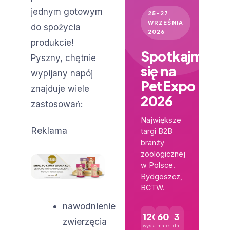
jednym gotowym
25–27
WRZEŚNIA
do spożycia
2026
produkcie!
Spotkajmy
Pyszny, chętnie
się na
wypijany napój
PetExpo
znajduje wiele
2026
zastosowań:
Największe
Reklama
targi B2B
branży
zoologicznej
w Polsce.
Bydgoszcz,
BCTW.
nawodnienie
120+
600+
3
zwierzęcia
wystawców
marek
dni