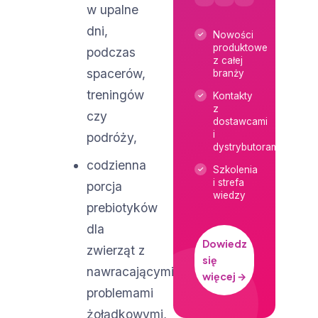
w upalne
dni,
Nowości
produktowe
podczas
z całej
spacerów,
branży
treningów
Kontakty
z
czy
dostawcami
i
podróży,
dystrybutorami
codzienna
Szkolenia
i strefa
porcja
wiedzy
prebiotyków
dla
Dowiedz
zwierząt z
się
nawracającymi
więcej →
problemami
żołądkowymi,