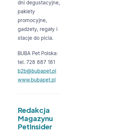
dni degustacyjne,
pakiety
promocyjne,
gadżety, regały i
stacje do picia.
BUBA Pet Polska:
tel. 728 887 181
b2b@bubapet.pl
www.bubapet.pl
Redakcja
Magazynu
PetInsider