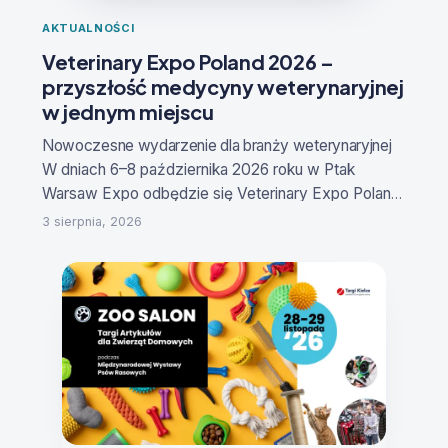
AKTUALNOŚCI
Veterinary Expo Poland 2026 –
przyszłość medycyny weterynaryjnej
w jednym miejscu
Nowoczesne wydarzenie dla branży weterynaryjne
j
W dniach
6–8 października 2026 roku
w Ptak
Warsaw Expo odbędzie się
Veterinary Expo Poland
– Targi Produktów i Innowacji dla Medycyny
3 sierpnia, 2026
Weterynaryjnej
. To specjalistyczne wydarzenie
stworzone z myślą o lekarzach weterynarii,
właścicielach klinik i gabinetów, technikach
weterynaryjnych, hodowcach, producentach,
dystrybutorach oraz firmach rozwijających
nowoczesne rozwiązania dla sektora animal
health.
Reklama