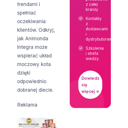
trendami i
z całej
branży
spełniać
Kontakty
oczekiwania
z
dostawcami
klientów. Odkryj,
i
jak Animonda
dystrybutorami
Integra może
Szkolenia
i strefa
wspierać układ
wiedzy
moczowy kota
dzięki
Dowiedz
odpowiednio
się
dobranej diecie.
więcej →
Reklama