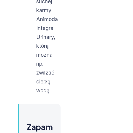
suchej
karmy
Animoda
Integra
Urinary,
którą
można
np.
zwilżać
ciepłą
wodą.
Zapam