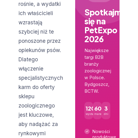
rośnie, a wydatki
Spotkajmy
ich właścicieli
się na
wzrastają
PetExpo
szybciej niż te
2026
ponoszone przez
opiekunów psów.
Największe
targi B2B
Dlatego
branży
włączenie
zoologicznej
specjalistycznych
w Polsce.
Bydgoszcz,
karm do oferty
BCTW.
sklepu
zoologicznego
120+
600+
3
jest kluczowe,
wystawców
marek
dni
aby nadążać za
Nowości
rynkowymi
produktowe