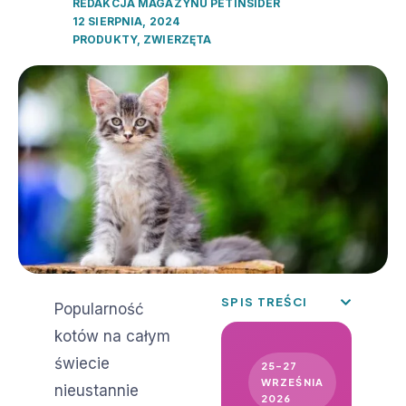
REDAKCJA MAGAZYNU PETINSIDER
12 SIERPNIA, 2024
PRODUKTY
,
ZWIERZĘTA
SPIS TREŚCI
Popularność
kotów na całym
świecie
25–27
WRZEŚNIA
nieustannie
2026