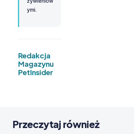
żywieniow
ymi.
Redakcja
Magazynu
PetInsider
Przeczytaj również