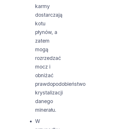
karmy
dostarczają
kotu
płynów, a
zatem
mogą
rozrzedzać
mocz i
obniżać
prawdopodobieństwo
krystalizacji
danego
minerału.
W